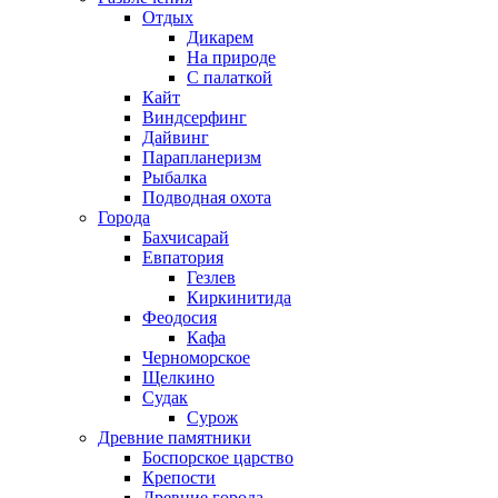
Отдых
Дикарем
На природе
С палаткой
Кайт
Виндсерфинг
Дайвинг
Парапланеризм
Рыбалка
Подводная охота
Города
Бахчисарай
Евпатория
Гезлев
Киркинитида
Феодосия
Кафа
Черноморское
Щелкино
Судак
Сурож
Древние памятники
Боспорское царство
Крепости
Древние города