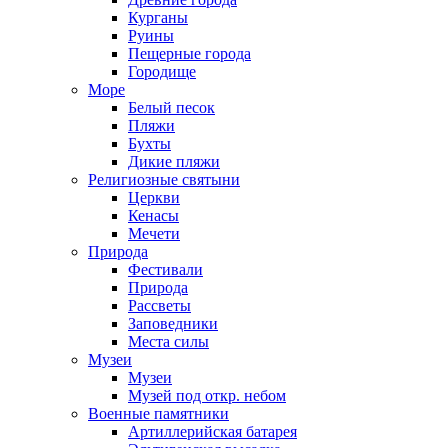
Курганы
Руины
Пещерные города
Городище
Море
Белый песок
Пляжи
Бухты
Дикие пляжи
Религиозные святыни
Церкви
Кенасы
Мечети
Природа
Фестивали
Природа
Рассветы
Заповедники
Места силы
Музеи
Музеи
Музей под откр. небом
Военные памятники
Артиллерийская батарея