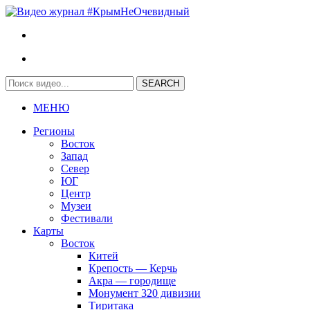
МЕНЮ
Регионы
Восток
Запад
Север
ЮГ
Центр
Музеи
Фестивали
Карты
Восток
Китей
Крепость — Керчь
Акра — городище
Монумент 320 дивизии
Тиритака