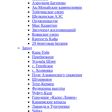
Аэродром Багерово
Ак-Монайские каменоломни
Тобечикское озеро
Щелкинская АЭС
Орджоникидзе
Мыс Казантип
Звездопад воспоминаний
Кояшское озеро
Крепость Кафа
29 береговая батарея
Запад
Кара-Тобе
Прибрежное
Усадьба Шлее
с. Геройское
с. Холмовка
Поле Альминского сражения
Штормовое
Тепе-Кермен
Федюхины высоты
Чуфут-Кале
Городище «Калос-Лимен»
Караимские кенасы
Лаванда в Тургеневке
Чайка