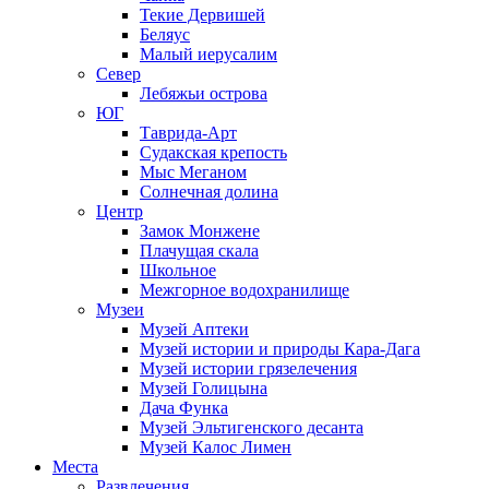
Текие Дервишей
Беляус
Малый иерусалим
Север
Лебяжьи острова
ЮГ
Таврида-Арт
Судакская крепость
Мыс Меганом
Солнечная долина
Центр
Замок Монжене
Плачущая скала
Школьное
Межгорное водохранилище
Музеи
Музей Аптеки
Музей истории и природы Кара-Дага
Музей истории грязелечения
Музей Голицына
Дача Функа
Музей Эльтигенского десанта
Музей Калос Лимен
Места
Развлечения