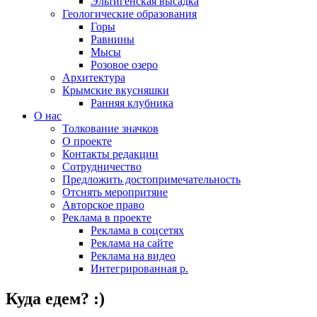
Эльтигенская высадка
Геологические образования
Горы
Равнины
Мысы
Розовое озеро
Архитектура
Крымские вкусняшки
Ранняя клубника
О нас
Толкование значков
О проекте
Контакты редакции
Сотрудничество
Предложить достопримечательность
Отснять меропритяие
Авторское право
Реклама в проекте
Реклама в соцсетях
Реклама на сайте
Реклама на видео
Интегрированная р.
Куда едем? :)