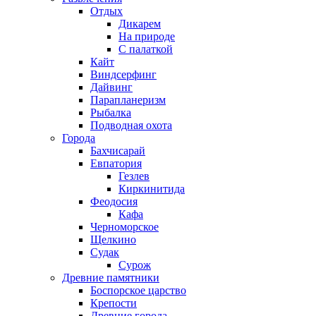
Отдых
Дикарем
На природе
С палаткой
Кайт
Виндсерфинг
Дайвинг
Парапланеризм
Рыбалка
Подводная охота
Города
Бахчисарай
Евпатория
Гезлев
Киркинитида
Феодосия
Кафа
Черноморское
Щелкино
Судак
Сурож
Древние памятники
Боспорское царство
Крепости
Древние города