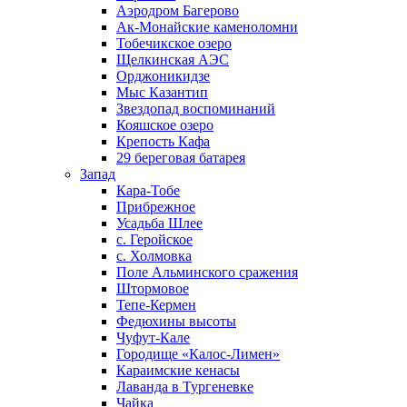
Аэродром Багерово
Ак-Монайские каменоломни
Тобечикское озеро
Щелкинская АЭС
Орджоникидзе
Мыс Казантип
Звездопад воспоминаний
Кояшское озеро
Крепость Кафа
29 береговая батарея
Запад
Кара-Тобе
Прибрежное
Усадьба Шлее
с. Геройское
с. Холмовка
Поле Альминского сражения
Штормовое
Тепе-Кермен
Федюхины высоты
Чуфут-Кале
Городище «Калос-Лимен»
Караимские кенасы
Лаванда в Тургеневке
Чайка