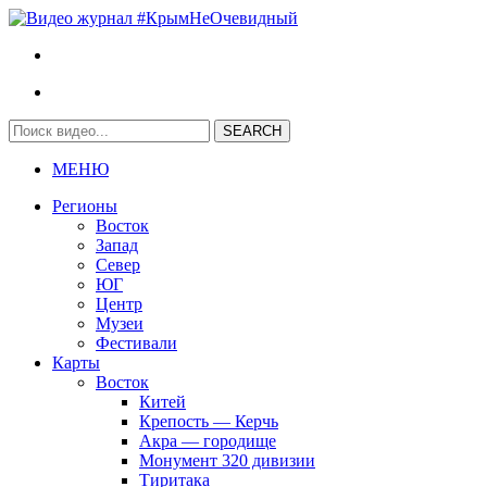
МЕНЮ
Регионы
Восток
Запад
Север
ЮГ
Центр
Музеи
Фестивали
Карты
Восток
Китей
Крепость — Керчь
Акра — городище
Монумент 320 дивизии
Тиритака