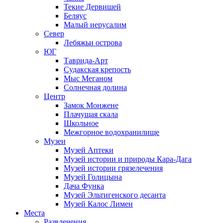
Текие Дервишей
Беляус
Малый иерусалим
Север
Лебяжьи острова
ЮГ
Таврида-Арт
Судакская крепость
Мыс Меганом
Солнечная долина
Центр
Замок Монжене
Плачущая скала
Школьное
Межгорное водохранилище
Музеи
Музей Аптеки
Музей истории и природы Кара-Дага
Музей истории грязелечения
Музей Голицына
Дача Функа
Музей Эльтигенского десанта
Музей Калос Лимен
Места
Развлечения