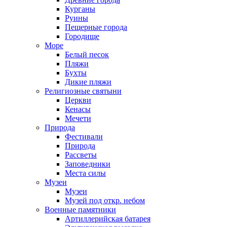
Курганы
Руины
Пещерные города
Городище
Море
Белый песок
Пляжи
Бухты
Дикие пляжи
Религиозные святыни
Церкви
Кенасы
Мечети
Природа
Фестивали
Природа
Рассветы
Заповедники
Места силы
Музеи
Музеи
Музей под откр. небом
Военные памятники
Артиллерийская батарея