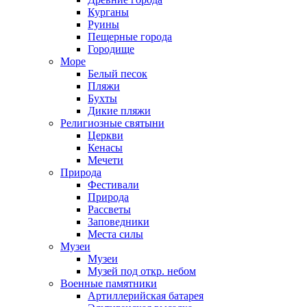
Курганы
Руины
Пещерные города
Городище
Море
Белый песок
Пляжи
Бухты
Дикие пляжи
Религиозные святыни
Церкви
Кенасы
Мечети
Природа
Фестивали
Природа
Рассветы
Заповедники
Места силы
Музеи
Музеи
Музей под откр. небом
Военные памятники
Артиллерийская батарея