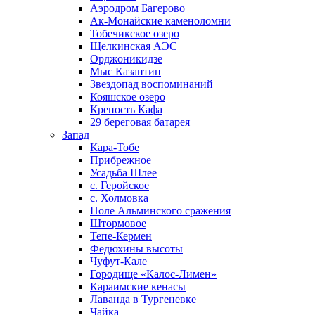
Аэродром Багерово
Ак-Монайские каменоломни
Тобечикское озеро
Щелкинская АЭС
Орджоникидзе
Мыс Казантип
Звездопад воспоминаний
Кояшское озеро
Крепость Кафа
29 береговая батарея
Запад
Кара-Тобе
Прибрежное
Усадьба Шлее
с. Геройское
с. Холмовка
Поле Альминского сражения
Штормовое
Тепе-Кермен
Федюхины высоты
Чуфут-Кале
Городище «Калос-Лимен»
Караимские кенасы
Лаванда в Тургеневке
Чайка