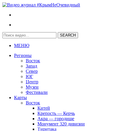
МЕНЮ
Регионы
Восток
Запад
Север
ЮГ
Центр
Музеи
Фестивали
Карты
Восток
Китей
Крепость — Керчь
Акра — городище
Монумент 320 дивизии
Тиритака