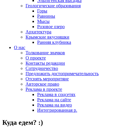
Эльтигенская высадка
Геологические образования
Горы
Равнины
Мысы
Розовое озеро
Архитектура
Крымские вкусняшки
Ранняя клубника
О нас
Толкование значков
О проекте
Контакты редакции
Сотрудничество
Предложить достопримечательность
Отснять меропритяие
Авторское право
Реклама в проекте
Реклама в соцсетях
Реклама на сайте
Реклама на видео
Интегрированная р.
Куда едем? :)