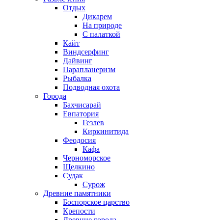
Отдых
Дикарем
На природе
С палаткой
Кайт
Виндсерфинг
Дайвинг
Парапланеризм
Рыбалка
Подводная охота
Города
Бахчисарай
Евпатория
Гезлев
Киркинитида
Феодосия
Кафа
Черноморское
Щелкино
Судак
Сурож
Древние памятники
Боспорское царство
Крепости
Древние города