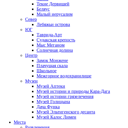
Текие Дервишей
Беляус
Малый иерусалим
Север
Лебяжьи острова
ЮГ
Таврида-Арт
Судакская крепость
Мыс Меганом
Солнечная долина
Центр
Замок Монжене
Плачущая скала
Школьное
Межгорное водохранилище
Музеи
Музей Аптеки
Музей истории и природы Кара-Дага
Музей истории грязелечения
Музей Голицына
Дача Функа
Музей Эльтигенского десанта
Музей Калос Лимен
Места
Развлечения