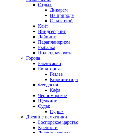
Отдых
Дикарем
На природе
С палаткой
Кайт
Виндсерфинг
Дайвинг
Парапланеризм
Рыбалка
Подводная охота
Города
Бахчисарай
Евпатория
Гезлев
Киркинитида
Феодосия
Кафа
Черноморское
Щелкино
Судак
Сурож
Древние памятники
Боспорское царство
Крепости
Древние города