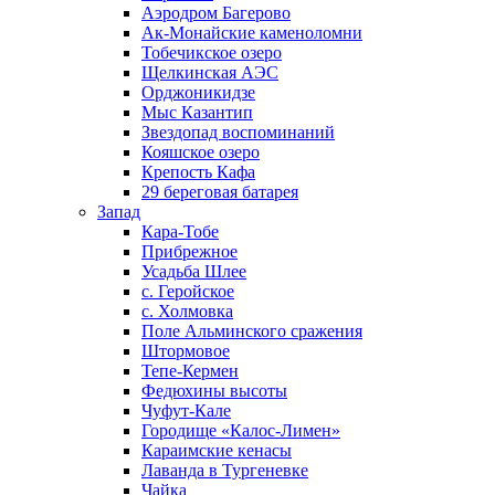
Аэродром Багерово
Ак-Монайские каменоломни
Тобечикское озеро
Щелкинская АЭС
Орджоникидзе
Мыс Казантип
Звездопад воспоминаний
Кояшское озеро
Крепость Кафа
29 береговая батарея
Запад
Кара-Тобе
Прибрежное
Усадьба Шлее
с. Геройское
с. Холмовка
Поле Альминского сражения
Штормовое
Тепе-Кермен
Федюхины высоты
Чуфут-Кале
Городище «Калос-Лимен»
Караимские кенасы
Лаванда в Тургеневке
Чайка