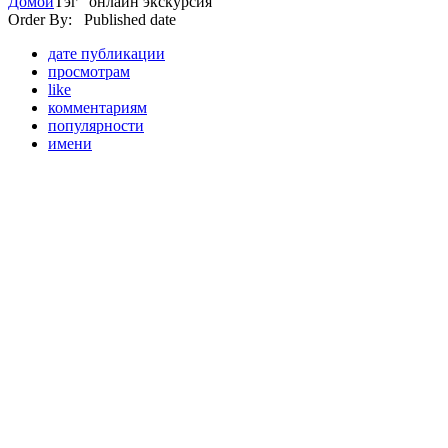
Домой
Тэг "онлайн экскурсия"
Order By: Published date
дате публикации
просмотрам
like
комментариям
популярности
имени