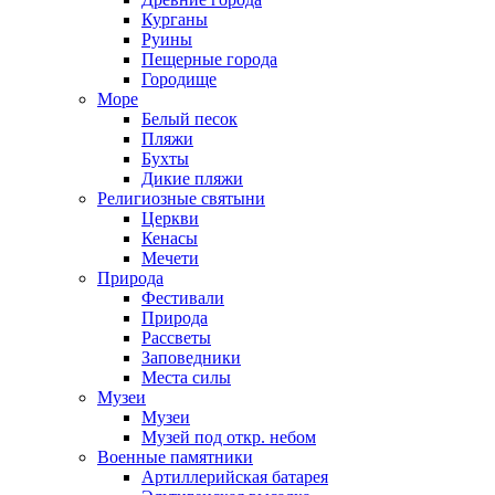
Курганы
Руины
Пещерные города
Городище
Море
Белый песок
Пляжи
Бухты
Дикие пляжи
Религиозные святыни
Церкви
Кенасы
Мечети
Природа
Фестивали
Природа
Рассветы
Заповедники
Места силы
Музеи
Музеи
Музей под откр. небом
Военные памятники
Артиллерийская батарея