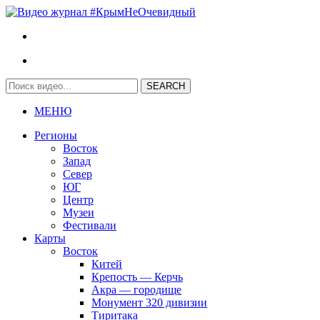
МЕНЮ
Регионы
Восток
Запад
Север
ЮГ
Центр
Музеи
Фестивали
Карты
Восток
Китей
Крепость — Керчь
Акра — городище
Монумент 320 дивизии
Тиритака