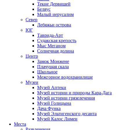
Текие Дервишей
Беляус
Малый иерусалим
Север
Лебяжьи острова
ЮГ
Таврида-Арт
Судакская крепость
Мыс Меганом
Солнечная долина
Центр
Замок Монжене
Плачущая скала
Школьное
Межгорное водохранилище
Музеи
Музей Аптеки
Музей истории и природы Кара-Дага
Музей истории грязелечения
Музей Голицына
Дача Функа
Музей Эльтигенского десанта
Музей Калос Лимен
Места
Развлечения