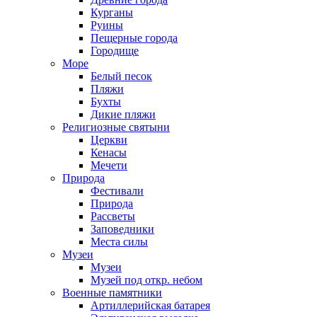
Курганы
Руины
Пещерные города
Городище
Море
Белый песок
Пляжи
Бухты
Дикие пляжи
Религиозные святыни
Церкви
Кенасы
Мечети
Природа
Фестивали
Природа
Рассветы
Заповедники
Места силы
Музеи
Музеи
Музей под откр. небом
Военные памятники
Артиллерийская батарея