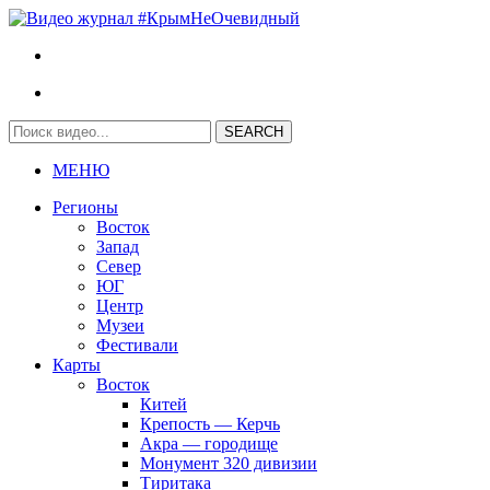
МЕНЮ
Регионы
Восток
Запад
Север
ЮГ
Центр
Музеи
Фестивали
Карты
Восток
Китей
Крепость — Керчь
Акра — городище
Монумент 320 дивизии
Тиритака