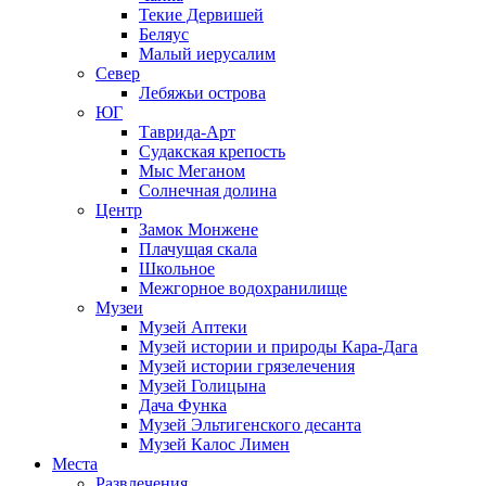
Текие Дервишей
Беляус
Малый иерусалим
Север
Лебяжьи острова
ЮГ
Таврида-Арт
Судакская крепость
Мыс Меганом
Солнечная долина
Центр
Замок Монжене
Плачущая скала
Школьное
Межгорное водохранилище
Музеи
Музей Аптеки
Музей истории и природы Кара-Дага
Музей истории грязелечения
Музей Голицына
Дача Функа
Музей Эльтигенского десанта
Музей Калос Лимен
Места
Развлечения