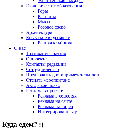
Эльтигенская высадка
Геологические образования
Горы
Равнины
Мысы
Розовое озеро
Архитектура
Крымские вкусняшки
Ранняя клубника
О нас
Толкование значков
О проекте
Контакты редакции
Сотрудничество
Предложить достопримечательность
Отснять меропритяие
Авторское право
Реклама в проекте
Реклама в соцсетях
Реклама на сайте
Реклама на видео
Интегрированная р.
Куда едем? :)