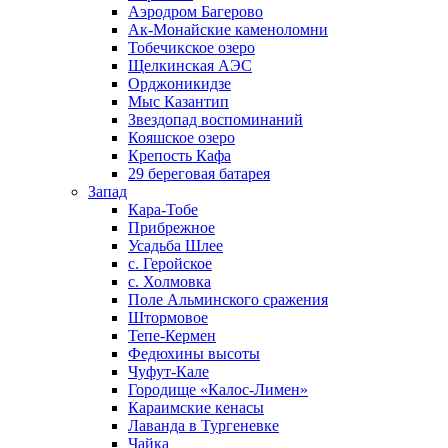
Аэродром Багерово
Ак-Монайские каменоломни
Тобечикское озеро
Щелкинская АЭС
Орджоникидзе
Мыс Казантип
Звездопад воспоминаний
Кояшское озеро
Крепость Кафа
29 береговая батарея
Запад
Кара-Тобе
Прибрежное
Усадьба Шлее
с. Геройское
с. Холмовка
Поле Альминского сражения
Штормовое
Тепе-Кермен
Федюхины высоты
Чуфут-Кале
Городище «Калос-Лимен»
Караимские кенасы
Лаванда в Тургеневке
Чайка