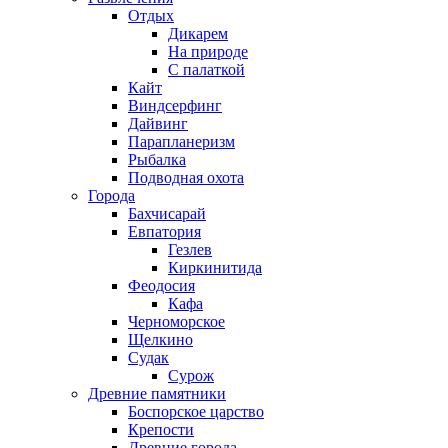
Отдых
Дикарем
На природе
С палаткой
Кайт
Виндсерфинг
Дайвинг
Парапланеризм
Рыбалка
Подводная охота
Города
Бахчисарай
Евпатория
Гезлев
Киркинитида
Феодосия
Кафа
Черноморское
Щелкино
Судак
Сурож
Древние памятники
Боспорское царство
Крепости
Древние города