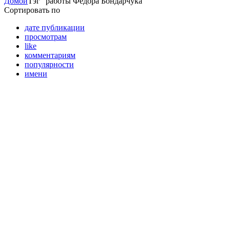
Домой
Тэг "работы Федора Бондарчука"
Сортировать по
дате публикации
просмотрам
like
комментариям
популярности
имени