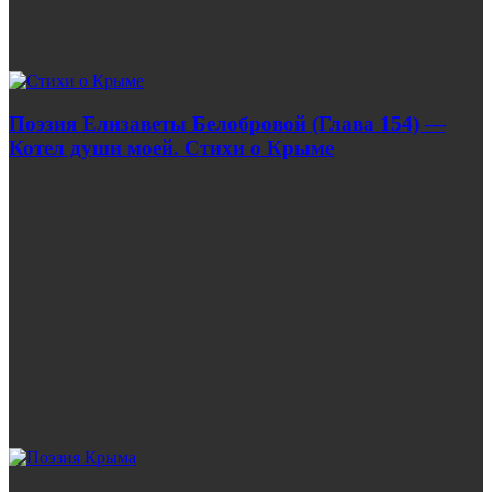
Поэзия Елизаветы Белобровой (Глава 154) —
Котел души моей. Стихи о Крыме