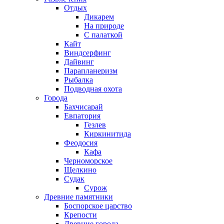
Отдых
Дикарем
На природе
С палаткой
Кайт
Виндсерфинг
Дайвинг
Парапланеризм
Рыбалка
Подводная охота
Города
Бахчисарай
Евпатория
Гезлев
Киркинитида
Феодосия
Кафа
Черноморское
Щелкино
Судак
Сурож
Древние памятники
Боспорское царство
Крепости
Древние города