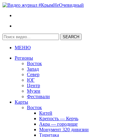
МЕНЮ
Регионы
Восток
Запад
Север
ЮГ
Центр
Музеи
Фестивали
Карты
Восток
Китей
Крепость — Керчь
Акра — городище
Монумент 320 дивизии
Тиритака