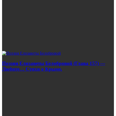
Поэзия Елизаветы Белобровой (Глава 157) —
Любите… Стихи о Крыме.