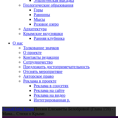
Эльтигенская высадка
Геологические образования
Горы
Равнины
Мысы
Розовое озеро
Архитектура
Крымские вкусняшки
Ранняя клубника
О нас
Толкование значков
О проекте
Контакты редакции
Сотрудничество
Предложить достопримечательность
Отснять меропритяие
Авторское право
Реклама в проекте
Реклама в соцсетях
Реклама на сайте
Реклама на видео
Интегрированная р.
Домой
Тебе Крым
Поэзия Елизаветы Белобровой (Глава 159) -
Мама... Стихи о Крыме.