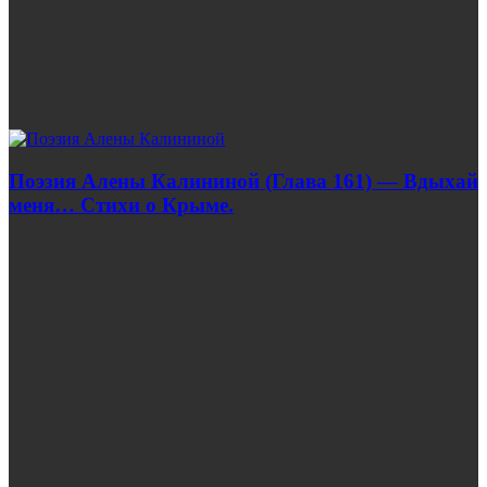
Поэзия Алены Калининой (Глава 161) — Вдыхай
меня… Стихи о Крыме.