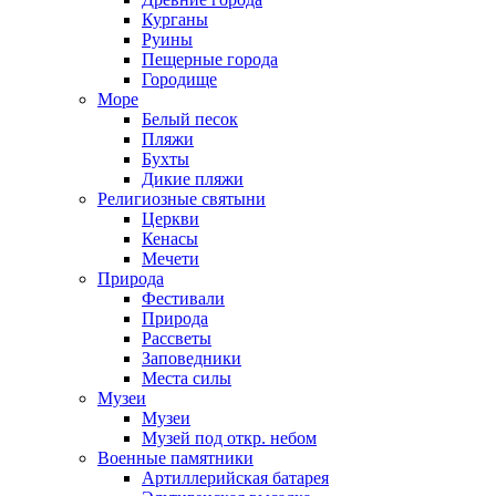
Курганы
Руины
Пещерные города
Городище
Море
Белый песок
Пляжи
Бухты
Дикие пляжи
Религиозные святыни
Церкви
Кенасы
Мечети
Природа
Фестивали
Природа
Рассветы
Заповедники
Места силы
Музеи
Музеи
Музей под откр. небом
Военные памятники
Артиллерийская батарея