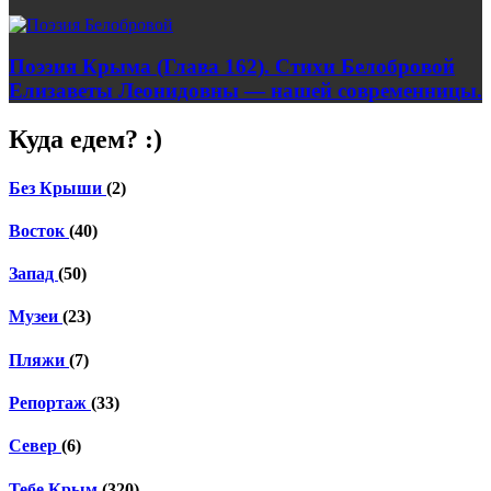
Поэзия Крыма (Глава 162). Стихи Белобровой
Елизаветы Леонидовны — нашей современницы.
Куда едем? :)
Без Крыши
(2)
Восток
(40)
Запад
(50)
Музеи
(23)
Пляжи
(7)
Репортаж
(33)
Север
(6)
Тебе Крым
(320)