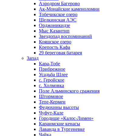
Аэродром Багерово
Ак-Монайские каменоломни
Тобечикское озеро
Щелкинская АЭС
Орджоникидзе
Мыс Казантип
Звездопад воспоминаний
Кояшское озеро
Крепость Кафа
29 береговая батарея
Запад
Кара-Тобе
Прибрежное
Усадьба Шлее
с. Геройское
с. Холмовка
Поле Альминского сражения
Штормовое
Тепе-Кермен
Федюхины высоты
Чуфут-Кале
Городище «Калос-Лимен»
Караимские кенасы
Лаванда в Тургеневке
Чайка