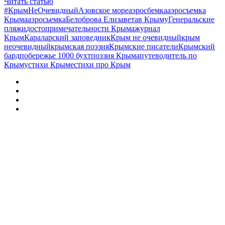
Читать статью
#КрымНеОчевидный
Азовское море
аэросбемка
аэросъемка
Крыма
аэросьемка
Белоброва Елизавета
в Крыму
Генеральские
пляжи
достопримечательности Крыма
журнал
Крым
Караларский заповедник
Крым не очевидный
крым
неочевидный
крымская поэзия
Крымские писатели
Крымский
бард
побережье 1000 бухт
поэзия Крыма
путеводитель по
Крыму
стихи Крыме
стихи про Крым