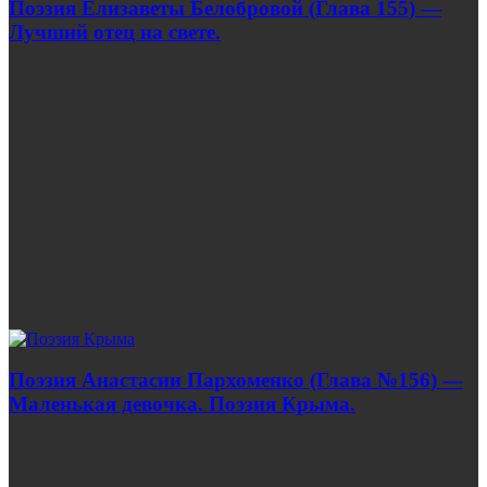
Поэзия Елизаветы Белобровой (Глава 155) —
Лучший отец на свете.
Поэзия Анастасии Пархоменко (Глава №156) —
Маленькая девочка. Поэзия Крыма.