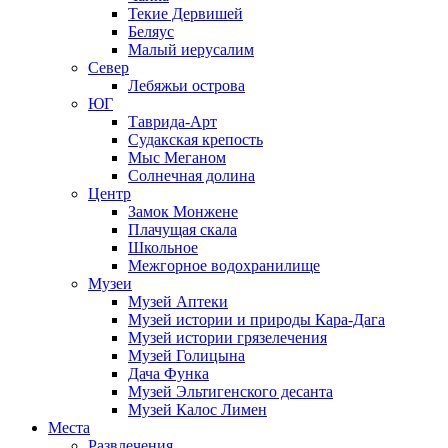
Текие Дервишей
Беляус
Малый иерусалим
Север
Лебяжьи острова
ЮГ
Таврида-Арт
Судакская крепость
Мыс Меганом
Солнечная долина
Центр
Замок Монжене
Плачущая скала
Школьное
Межгорное водохранилище
Музеи
Музей Аптеки
Музей истории и природы Кара-Дага
Музей истории грязелечения
Музей Голицына
Дача Функа
Музей Эльтигенского десанта
Музей Калос Лимен
Места
Развлечения