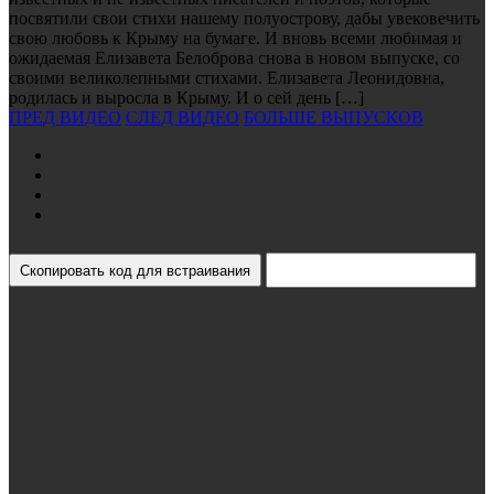
посвятили свои стихи нашему полуострову, дабы увековечить
свою любовь к Крыму на бумаге. И вновь всеми любимая и
ожидаемая Елизавета Белоброва снова в новом выпуске, со
своими великолепными стихами. Елизавета Леонидовна,
родилась и выросла в Крыму. И о сей день […]
ПРЕД ВИДЕО
СЛЕД ВИДЕО
БОЛЬШЕ ВЫПУСКОВ
Скопировать код для встраивания