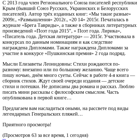
С 2013 года член Регионального Союза писателей республики
Крым (бывший Союз Русских, Украинских и Белорусских
писателей). Автор трёх изданных книг: «Мы такие разные»
2009г., «Размышления» 2012г., «20 14» 2015г. Печаталась в
журнале «Брега Тавриды», а также в сборниках литературных
произведений «Поэт года 2015″, » Поэт года. Лирика»,
«Писатель года. Детская литература» — 2015г. Участвовала в
конкурсах по данным номинациям и как следствие
награждена Дипломами. Также награждена Дипломами за
участие в конкурсе «Пушкинская премия» 2 года подряд.
Мысли Елизаветы Леонидовны: Стихи рождаются по-
разному: внезапно или по большому желанию. Чаще всего
пишу ночью, днём много суеты. Сейчас в работе 4-я книга —
сборник стихов. Ждут своей очереди издания — детские
стихи и потешки. Не дописаны два романа и рассказ. Люблю
писать мини рассказы с философским смыслом. Часть
опубликована в первой книге…
Предлагаем вам насладиться оными, на рассвете под виды
легендарных Генеральских пляжей…
Приятного просмотра!
(Просмотров 63 за все время, 1 сегодня)