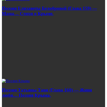
Поэзия Елизаветы Белобровой (Глава 159) —
Мама… Стихи о Крыме.
Поэзия Татьяны Тави (Глава 160) — Живи
любя… Поэзия Крыма.