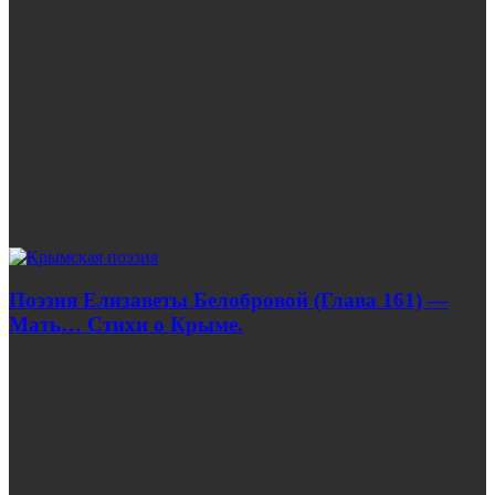
Поэзия Елизаветы Белобровой (Глава 161) —
Мать… Стихи о Крыме.