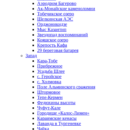
Аэродром Багерово
Ак-Монайские каменоломни
Тобечикское озеро
Щелкинская АЭС
Орджоникидзе
Мыс Казантип
Звездопад воспоминаний
Кояшское озеро
Крепость Кафа
29 береговая батарея
Запад
Кара-Тобе
Прибрежное
Усадьба Шлее
с. Геройское
с. Холмовка
Поле Альминского сражения
Штормовое
Тепе-Кермен
Федюхины высоты
Чуфут-Кале
Городище «Калос-Лимен»
Караимские кенасы
Лаванда в Тургеневке
Чайка