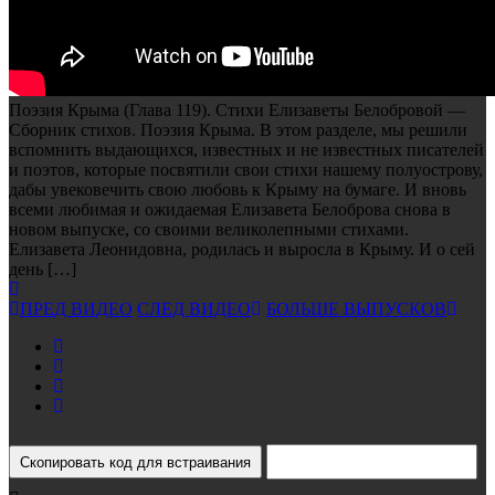
Поэзия Крыма (Глава 119). Стихи Елизаветы Белобровой —
Сборник стихов. Поэзия Крыма.
В этом разделе, мы решили
вспомнить выдающихся, известных и не известных писателей
и поэтов, которые посвятили свои стихи нашему полуострову,
дабы увековечить свою любовь к Крыму на бумаге. И вновь
всеми любимая и ожидаемая Елизавета Белоброва снова в
новом выпуске, со своими великолепными стихами.
Елизавета Леонидовна, родилась и выросла в Крыму. И о сей
день […]
ПРЕД ВИДЕО
СЛЕД ВИДЕО
БОЛЬШЕ ВЫПУСКОВ
Скопировать код для встраивания