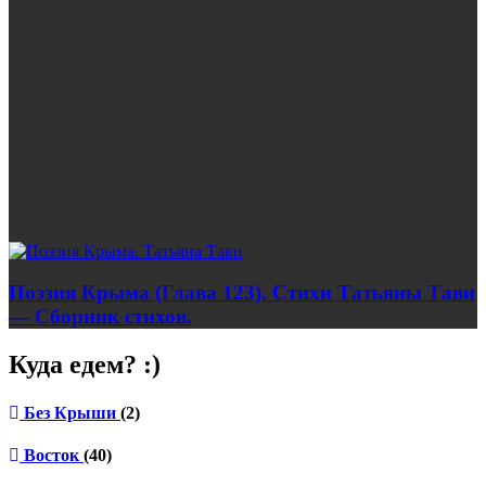
Поэзия Крыма (Глава 123). Стихи Татьяны Тави
— Сборник стихов.
Куда едем? :)
Без Крыши
(2)
Восток
(40)