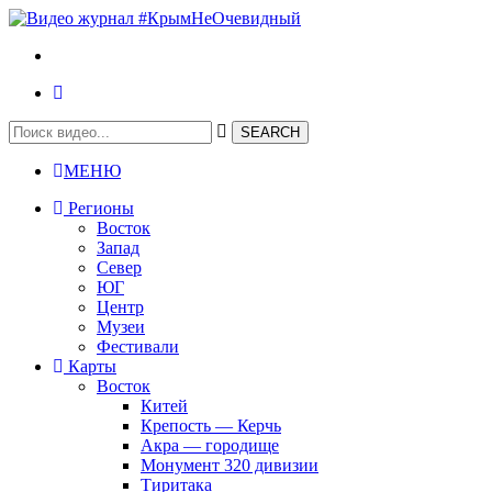
МЕНЮ
Регионы
Восток
Запад
Север
ЮГ
Центр
Музеи
Фестивали
Карты
Восток
Китей
Крепость — Керчь
Акра — городище
Монумент 320 дивизии
Тиритака