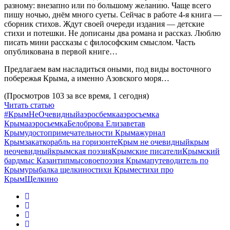
разному: внезапно или по большому желанию. Чаще всего
пишу ночью, днём много суеты. Сейчас в работе 4-я книга —
сборник стихов. Ждут своей очереди издания — детские
стихи и потешки. Не дописаны два романа и рассказ. Люблю
писать мини рассказы с философским смыслом. Часть
опубликована в первой книге…
Предлагаем вам насладиться оными, под виды восточного
побережья Крыма, а именно Азовского моря…
(Просмотров 103 за все время, 1 сегодня)
Читать статью
#КрымНеОчевидный
аэросбемка
аэросъемка
Крыма
аэросьемка
Белоброва Елизавета
в
Крыму
достопримечательности Крыма
журнал
Крым
закат
корабль на горизонте
Крым не очевидный
крым
неочевидный
крымская поэзия
Крымские писатели
Крымский
бард
мыс Казантип
мысовое
поэзия Крыма
путеводитель по
Крыму
рыбалка щелкино
стихи Крыме
стихи про
Крым
Щелкино