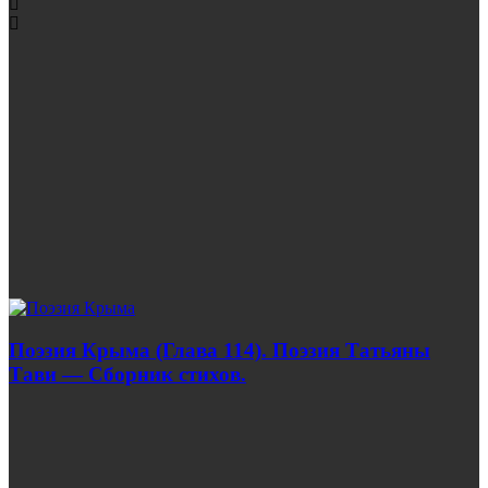
Поэзия Крыма (Глава 114). Поэзия Татьяны
Тави — Сборник стихов.