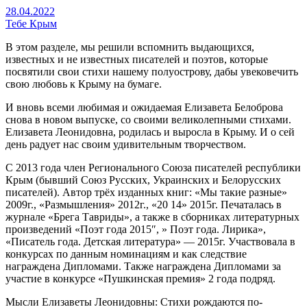
28.04.2022
Тебе Крым
В этом разделе, мы решили вспомнить выдающихся,
известных и не известных писателей и поэтов, которые
посвятили свои стихи нашему полуострову, дабы увековечить
свою любовь к Крыму на бумаге.
И вновь всеми любимая и ожидаемая Елизавета Белоброва
снова в новом выпуске, со своими великолепными стихами.
Елизавета Леонидовна, родилась и выросла в Крыму. И о сей
день радует нас своим удивительным творчеством.
С 2013 года член Регионального Союза писателей республики
Крым (бывший Союз Русских, Украинских и Белорусских
писателей). Автор трёх изданных книг: «Мы такие разные»
2009г., «Размышления» 2012г., «20 14» 2015г. Печаталась в
журнале «Брега Тавриды», а также в сборниках литературных
произведений «Поэт года 2015″, » Поэт года. Лирика»,
«Писатель года. Детская литература» — 2015г. Участвовала в
конкурсах по данным номинациям и как следствие
награждена Дипломами. Также награждена Дипломами за
участие в конкурсе «Пушкинская премия» 2 года подряд.
Мысли Елизаветы Леонидовны: Стихи рождаются по-