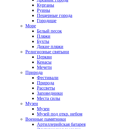
Курганы
Руины
Пещерные города
Городище
Море
Белый песок
Пляжи
Бухты
Дикие пляжи
Религиозные святыни
Церкви
Кенасы
Мечети
Природа
Фестивали
Природа
Рассветы
Заповедники
Места силы
Музеи
Музеи
Музей под откр. небом
Военные памятники
Артиллерийская батарея