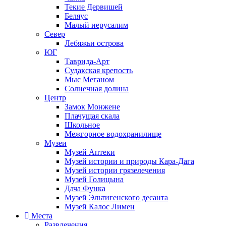
Текие Дервишей
Беляус
Малый иерусалим
Север
Лебяжьи острова
ЮГ
Таврида-Арт
Судакская крепость
Мыс Меганом
Солнечная долина
Центр
Замок Монжене
Плачущая скала
Школьное
Межгорное водохранилище
Музеи
Музей Аптеки
Музей истории и природы Кара-Дага
Музей истории грязелечения
Музей Голицына
Дача Функа
Музей Эльтигенского десанта
Музей Калос Лимен
Места
Развлечения