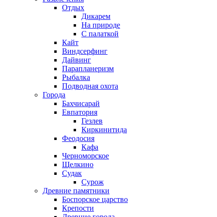
Отдых
Дикарем
На природе
С палаткой
Кайт
Виндсерфинг
Дайвинг
Парапланеризм
Рыбалка
Подводная охота
Города
Бахчисарай
Евпатория
Гезлев
Киркинитида
Феодосия
Кафа
Черноморское
Щелкино
Судак
Сурож
Древние памятники
Боспорское царство
Крепости
Древние города