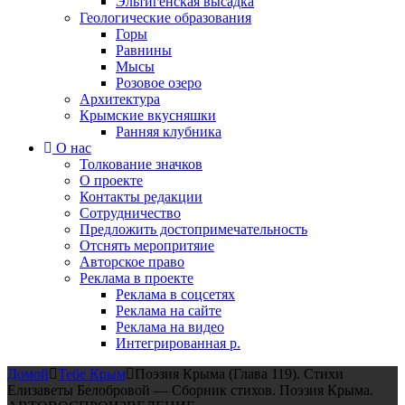
Эльтигенская высадка
Геологические образования
Горы
Равнины
Мысы
Розовое озеро
Архитектура
Крымские вкусняшки
Ранняя клубника
О нас
Толкование значков
О проекте
Контакты редакции
Сотрудничество
Предложить достопримечательность
Отснять меропритяие
Авторское право
Реклама в проекте
Реклама в соцсетях
Реклама на сайте
Реклама на видео
Интегрированная р.
Домой
Тебе Крым
Поэзия Крыма (Глава 119). Стихи
Елизаветы Белобровой — Сборник стихов. Поэзия Крыма.