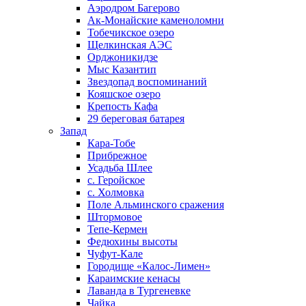
Аэродром Багерово
Ак-Монайские каменоломни
Тобечикское озеро
Щелкинская АЭС
Орджоникидзе
Мыс Казантип
Звездопад воспоминаний
Кояшское озеро
Крепость Кафа
29 береговая батарея
Запад
Кара-Тобе
Прибрежное
Усадьба Шлее
с. Геройское
с. Холмовка
Поле Альминского сражения
Штормовое
Тепе-Кермен
Федюхины высоты
Чуфут-Кале
Городище «Калос-Лимен»
Караимские кенасы
Лаванда в Тургеневке
Чайка