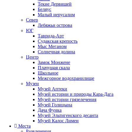
Текие Дервишей
Беляус
Малый иерусалим
Север
Лебяжьи острова
ЮГ
Таврида-Арт
Судакская крепость
Мыс Меганом
Солнечная долина
Центр
Замок Монжене
Плачущая скала
Школьное
Межгорное водохранилище
Музеи
Музей Аптеки
Музей истории и природы Кара-Дага
Музей истории грязелечения
Музей Голицына
Дача Функа
Музей Эльтигенского десанта
Музей Калос Лимен
Места
Развлечения