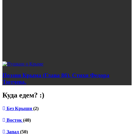
Поэзия Крыма (Глава 86). Стихи Федора
Тютчева.
Куда едем? :)
Без Крыши
(2)
Восток
(40)
Запад
(50)