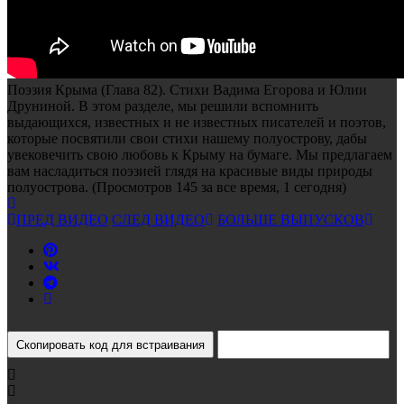
Поэзия Крыма (Глава 82). Стихи Вадима Егорова и Юлии
Друниной.
В этом разделе, мы решили вспомнить
выдающихся, известных и не известных писателей и поэтов,
которые посвятили свои стихи нашему полуострову, дабы
увековечить свою любовь к Крыму на бумаге. Мы предлагаем
вам насладиться поэзией глядя на красивые виды природы
полуострова. (Просмотров 145 за все время, 1 сегодня)
ПРЕД ВИДЕО
СЛЕД ВИДЕО
БОЛЬШЕ ВЫПУСКОВ
Скопировать код для встраивания