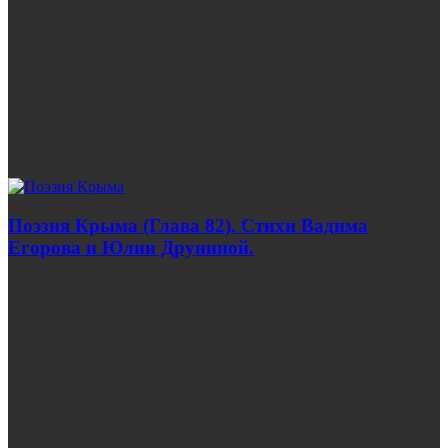
Поэзия Крыма (Глава 82). Стихи Вадима
Егорова и Юлии Друниной.