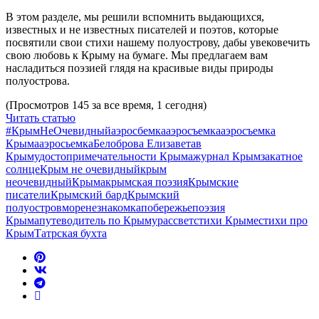
В этом разделе, мы решили вспомнить выдающихся,
известных и не известных писателей и поэтов, которые
посвятили свои стихи нашему полуострову, дабы увековечить
свою любовь к Крыму на бумаге. Мы предлагаем вам
насладиться поэзией глядя на красивые виды природы
полуострова.
(Просмотров 145 за все время, 1 сегодня)
Читать статью
#КрымНеОчевидный
аэросбемка
аэросъемка
аэросъемка
Крыма
аэросьемка
Белоброва Елизавета
в
Крыму
достопримечательности Крыма
журнал Крым
закатное
солнце
Крым не очевидный
крым
неочевидный
Крыма
крымская поэзия
Крымские
писатели
Крымский бард
Крымский
полуостров
море
незнакомка
побережье
поэзия
Крыма
путеводитель по Крыму
рассвет
стихи Крыме
стихи про
Крым
Татрская бухта