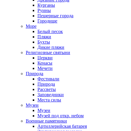
Курганы
Руины
Пещерные города
Городище
Море
Белый песок
Пляжи
Бухты
Дикие пляжи
Религиозные святыни
Церкви
Кенасы
Мечети
Природа
Фестивали
Природа
Рассветы
Заповедники
Места силы
Музеи
Музеи
Музей под откр. небом
Военные памятники
Артиллерийская батарея