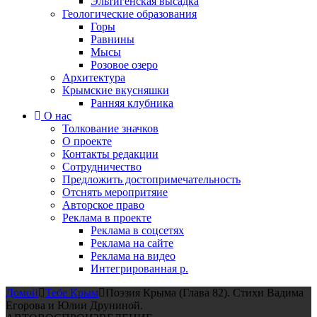
Эльтигенская высадка
Геологические образования
Горы
Равнины
Мысы
Розовое озеро
Архитектура
Крымские вкусняшки
Ранняя клубника
О нас
Толкование значков
О проекте
Контакты редакции
Сотрудничество
Предложить достопримечательность
Отснять меропритяие
Авторское право
Реклама в проекте
Реклама в соцсетях
Реклама на сайте
Реклама на видео
Интегрированная р.
Домой
Тебе Крым
Поэзия Крыма (Глава 82). Стихи Вадима
Егорова и Юлии Друниной.