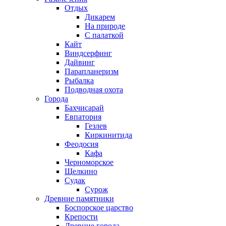
Отдых
Дикарем
На природе
С палаткой
Кайт
Виндсерфинг
Дайвинг
Парапланеризм
Рыбалка
Подводная охота
Города
Бахчисарай
Евпатория
Гезлев
Киркинитида
Феодосия
Кафа
Черноморское
Щелкино
Судак
Сурож
Древние памятники
Боспорское царство
Крепости
Древние города