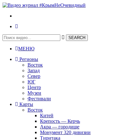
МЕНЮ
Регионы
Восток
Запад
Север
ЮГ
Центр
Музеи
Фестивали
Карты
Восток
Китей
Крепость — Керчь
Акра — городище
Монумент 320 дивизии
Тиритака